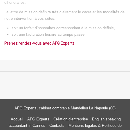
d’honoraires.
La lettre de mission définira très clairement le cadre et les modalités de
notre intervention à vos côtés.
soit un forfait d’honoraires correspondant à la mission définie,
soit une facturation horaire au temps passé.
Prenez rendez-vous avec AFG Experts
.
AFG Experts, cabinet comptable Mandelieu La Napoule (06)
Accueil
AFG Experts
Création d’entreprise
English speaking
accountant in Cannes
Contacts
Mentions légales & Politique de